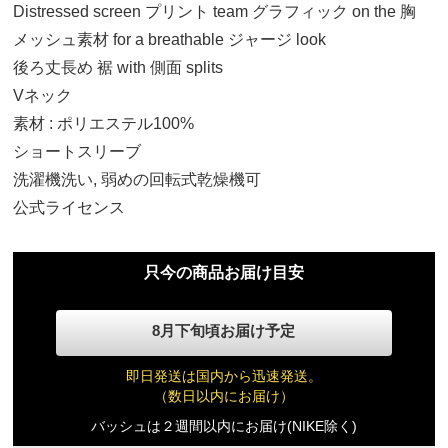
Distressed screen プリント team グラフィック on the 胸
メッシュ素材 for a breathable ジャージ look
後ろ丈長め 裾 with 側面 splits
Vネック
素材 : ポリエステル100%
ショートスリーブ
S
17,240円(税込)
洗濯機洗い, 弱めの回転式乾燥機可
公式ライセンス
M
17,240円(税込)
只今の商品お届け目安
L
8月下旬頃お届け予定
17,240円(税込)
即日発送は国内から迅速発送。
（数日以内にお届け）
XL
17,240円(税込)
バッシュは２週間以内にお届け(NIKE除く)