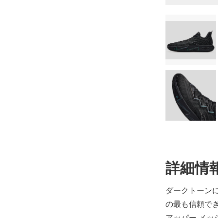
24.0cm
詳細情
31,900円(税込
ダークトーンに大
24.5cm
の最も信頼で
31,900円(税込
アッパー メッシ