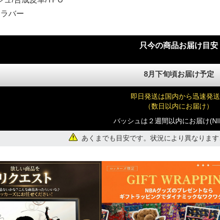
 ラバー
)
只今の商品お届け目安
8月下旬頃お届け予定
)
即日発送は国内から迅速発送
（数日以内にお届け）
バッシュは２週間以内にお届け(NI
あくまでも目安です。状況により異なります
)
)