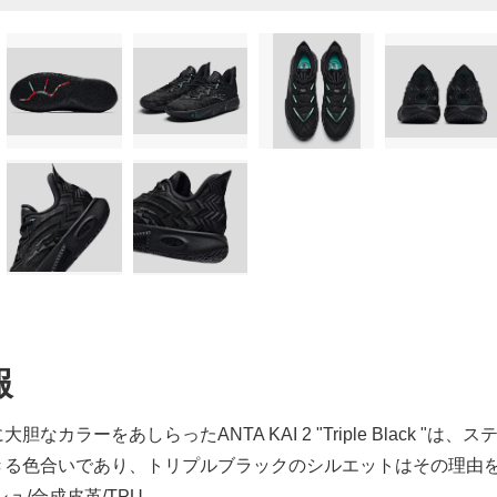
報
)
胆なカラーをあしらったANTA KAI 2 "Triple Black 
きる色合いであり、トリプルブラックのシルエットはその理由
)
ュ/合成皮革/TPU